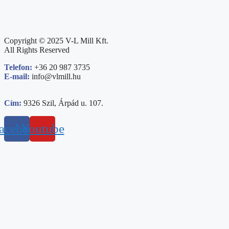
Copyright © 2025 V-L Mill Kft.
All Rights Reserved
Telefon:
+36 20 987 3735
E-mail:
info@vlmill.hu
Cím:
9326 Szil, Árpád u. 107.
acebook
Youtube