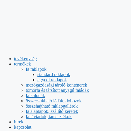
tevékenység
termékek
fa raklapok
standard raklapok
egyedi raklapok
mezőgazdasági tároló konténerek
tömörfa és társított anyagú faládák
fa kalodák
összecsukható ládák, dobozok
összehajtható raklapgallérok
fa alaplapok, szállító keretek
fa távtartók, támasztékok
hirek
kapcsolat