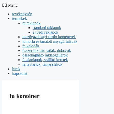
Menü
tevékenység
termékek
fa raklapok
standard raklapok
egyedi raklapok
mezőgazdasági tároló konténerek
tömörfa és társított anyagú faládák
fa kalodák
összecsukható ládák, dobozok
összehajtható raklapgallérok
fa alaplapok, szállító keretek
fa távtartók, támasztékok
hirek
kapcsolat
fa konténer